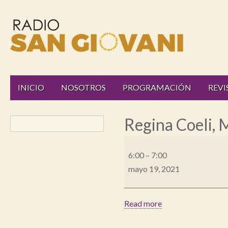
Radio
Main
Skip
INICIO
NOSOTROS
PROGRAMACIÓN
REVI
to
menu
San
content
Regina Coeli, 
Giovani
Regina
6:00
–
7:00
Coeli,
Online
mayo 19, 2021
Mensaje
de
ánimo
Read more
Oración
de