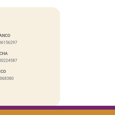
ANCO
06156297
NCHA
00224587
ICO
8068380