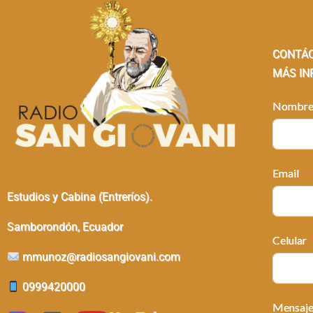
CONTÁ
MÁS IN
Nombr
Email
Estudios y Cabina (Entreríos).
Samborondón, Ecuador
Celular
mmunoz@radiosangiovani.com
0999420000
Mensaj