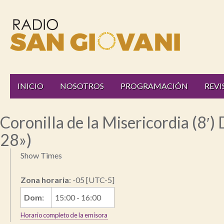
Radio
Main
Skip
INICIO
NOSOTROS
PROGRAMACIÓN
REVI
to
menu
San
content
Coronilla de la Misericordia (8′)
28»)
Giovani
Show Times
Online
Zona horaria
:
-05
[UTC-5]
Dom
:
15:00
-
16:00
Horario completo de la emisora