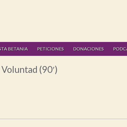
STA BETANIA
PETICIONES
DONACIONES
PODC
 Voluntad (90′)